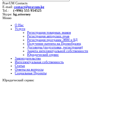
PravUM Contacts
E-mail:
contact@pravum.kg
Tel.:
(+996) 555 954525
Skype:
kg.attorney
Меню
О Нас
Услуги
Регистрация товарных знаков
Регистрация авторских прав
Регистрация программ ЭВМ и БД
Получение патента на Промобразец
Договоры (подготовка, регистрация)
Защита интеллектуальной собственности
Юридический сервис
Законодательство
Интеллектуальная собственность
Статьи
Ответы на вопросы
Социальные Проекты
Юридический сервис