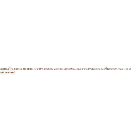
нный о своих правах играет весьма активную роль, как в гражданском обществе, так и в сф
свое
плечо!