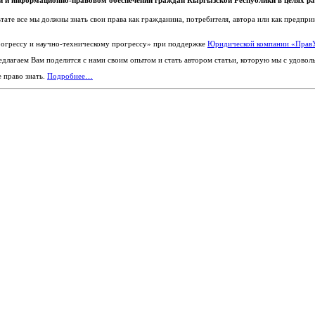
 и информационно-правовом обеспечении граждан Кыргызской Республики в целях раз
ьтате все мы должны знать свои права как гражданина, потребителя, автора или как предпр
огрессу и научно-техническому прогрессу» при поддержке
Юридической компании «Пра
едлагаем Вам поделится с нами своим опытом и стать автором статьи, которую мы с удовол
е право знать.
Подробнее…