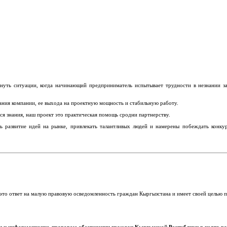
икнуть ситуации, когда начинающий предприниматель испытывает трудности в незнании за
ния компании, ее выхода на проектную мощность и стабильную работу.
ся знания, наш проект это практическая помощь сродни партнерству.
 развитие идей на рынке, привлекать талантливых людей и намерены побеждать конк
то ответ на малую правовую осведомленность граждан Кыргызстана и имеет своей целью п