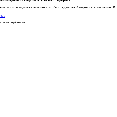
вития правового общества и социального прогресса.
инимателя, а также должны понимать способы их эффективной защиты и использовать их. В
вУМ»
.
ьствием опубликуем.