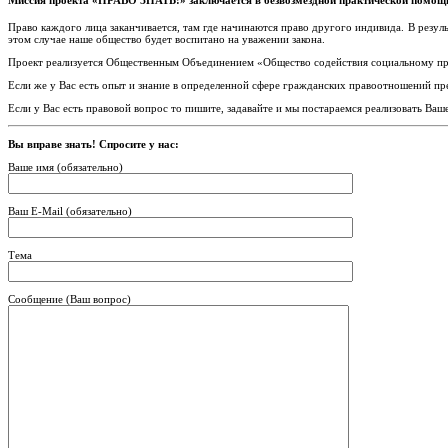
Миссия проекта «ПРАВО ЗНАТЬ!» заключается в безвозмездной практической помощи
Право каждого лица заканчивается, там где начинаются право другого индивида. В резул
этом случае наше общество будет воспитано на уважении закона.
Проект реализуется Общественным Объединением «Общество содействия социальному пр
Если же у Вас есть опыт и знание в определенной сфере гражданских правоотношений пр
Если у Вас есть правовой вопрос то пишите, задавайте и мы постараемся реализовать Ваш
Вы вправе знать! Спросите у нас:
Ваше имя (обязательно)
Ваш E-Mail (обязательно)
Тема
Сообщение (Ваш вопрос)