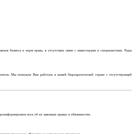
конов бизнеса и норм права, в отсутствии связи с инвесторами и специалистами. Рады
урентов. Мы поможем Вам работать в нашей бюрократической стране с отсутствующей
роинформировать всех об их законных правах и обязанностях.