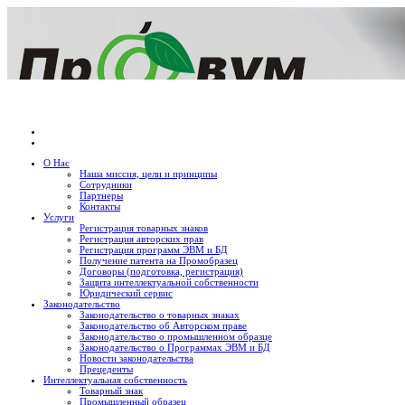
О Нас
Наша миссия, цели и принципы
Сотрудники
Партнеры
Контакты
Услуги
Регистрация товарных знаков
Регистрация авторских прав
Регистрация программ ЭВМ и БД
Получение патента на Промобразец
Договоры (подготовка, регистрация)
Защита интеллектуальной собственности
Юридический сервис
Законодательство
Законодательство о товарных знаках
Законодательство об Авторском праве
Законодательство о промышленном образце
Законодательство о Программах ЭВМ и БД
Новости законодательства
Прецеденты
Интеллектуальная собственность
Товарный знак
Промышленный образец