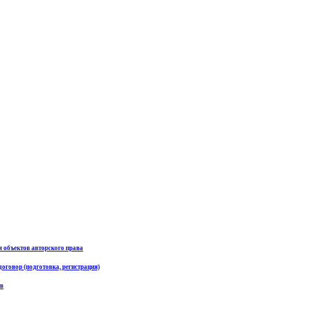
я объектов авторского права
договор (подготовка, регистрация)
ав