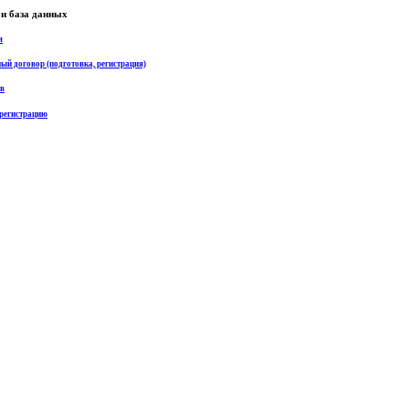
и база данных
я
ый договор (подготовка, регистрация)
ав
регистрацию