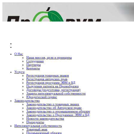
О Нас
Наша миссия, цели и принципы
Сотрудники
Партнеры
Контакты
Услуги
Регистрация товарных знаков
Регистрация авторских прав
Регистрация программ ЭВМ и БД
Получение патента на Промобразец
Договоры (подготовка, регистрация)
Защита интеллектуальной собственности
Юридический сервис
Законодательство
Законодательство о товарных знаках
Законодательство об Авторском праве
Законодательство о промышленном образце
Законодательство о Программах ЭВМ и БД
Новости законодательства
Прецеденты
Интеллектуальная собственность
Товарный знак
Промышленный образец