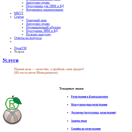
Авторское право
Программы для ЭВМ и БД
Фирменное наименование
МКТУ
Статьи
Товарный знак
Авторское право
Промышленный образец
Программа ЭВМ и БД
Полезно каждому
Ответы на вопросы
ПравУМ
Услуги
Услуги
Первая цель — качество, а прибыль сама придет!
(Из постулатов Менеджмента)
Товарные знаки
Регистрация в Кыргызпатенте
Международная регистрация
Договоры (подготовка, регистрация)
Защита прав
Тарифы на регистрацию