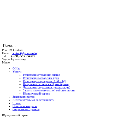
PravUM Contacts
E-mail:
contact@pravum.kg
Tel.:
(+996) 555 954525
Skype:
kg.attorney
Меню
О Нас
Услуги
Регистрация товарных знаков
Регистрация авторских прав
Регистрация программ ЭВМ и БД
Получение патента на Промобразец
Договоры (подготовка, регистрация)
Защита интеллектуальной собственности
Юридический сервис
Законодательство
Интеллектуальная собственность
Статьи
Ответы на вопросы
Социальные Проекты
Юридический сервис