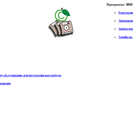
Программа ЭВМ 
Регистраци
Лицензионн
Защита пр
Тарифы на 
му обслуживанию, или предложение вам свободы
уживание