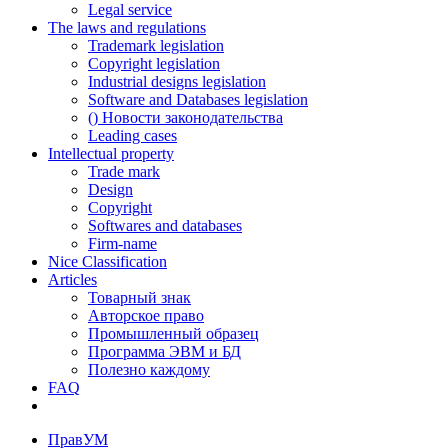
Legal service
The laws and regulations
Trademark legislation
Copyright legislation
Industrial designs legislation
Software and Databases legislation
() Новости законодательства
Leading cases
Intellectual property
Trade mark
Design
Copyright
Softwares and databases
Firm-name
Nice Classification
Articles
Товарный знак
Авторское право
Промышленный образец
Программа ЭВМ и БД
Полезно каждому
FAQ
ПравУМ