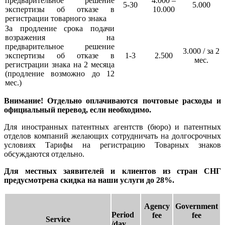
предварительное решение
4.000 –
5-30
5.000
экспертизы об отказе в
10.000
регистрации товарного знака
За продление срока подачи
возражения на
предварительное решение
3.000 / за 2
экспертизы об отказе в
1-3
2.500
мес.
регистрации знака на 2 месяца
(продление возможно до 12
мес.)
Внимание! Отдельно оплачиваются почтовые расходы и
официальный перевод, если необходимо.
Для иностранных патентных агентств (бюро) и патентных
отделов компаний желающих сотрудничать на долгосрочных
условиях Тарифы на регистрацию Товарных знаков
обсуждаются отдельно.
Для местных заявителей и клиентов из стран СНГ
предусмотрена скидка на наши услуги до 28%.
Agency
Government
Period
fee
fee
Service
/day