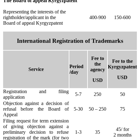
The Board of appeal Kyrgyzpatent
Representing the interests of the
rightholder/applicant in the
400-900
150-600
Board of appeal Kyrgyzpatent
International Registration of Trademarks
Fee to
Fee to the
the
Period
Kyrgyzpatent
Service
agency
/day
USD
USD
Registration and filing
5-7
250
50
application
Objection against a decision of
refusal before the Board of
5-30
50 – 250
75
Appeal
Filing request for term extension
of giving objection against a
45/ for
preliminary decision to refuse
1-3
35
2 months
registration of the mark (for two