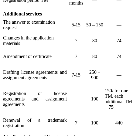
Registration period TM
—
—
months
Additional services
The answer to examination
5-15
50 – 150
—
request
Changes in the application
7
80
74
materials
Amendment of certificate
7
80
74
Drafting license agreements and
250 –
7-15
—
assignment agreements
900
150/ for one
Registration of license
TM, each
agreements and assignment
100
additional TM
agreements
+ 75
Renewal of a trademark
7
100
440
registration