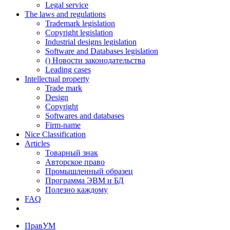
Legal service
The laws and regulations
Trademark legislation
Copyright legislation
Industrial designs legislation
Software and Databases legislation
() Новости законодательства
Leading cases
Intellectual property
Trade mark
Design
Copyright
Softwares and databases
Firm-name
Nice Classification
Articles
Товарный знак
Авторское право
Промышленный образец
Программа ЭВМ и БД
Полезно каждому
FAQ
ПравУМ